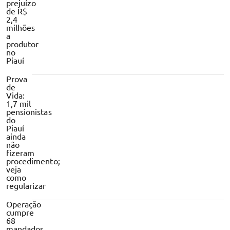
prejuízo
de R$
2,4
milhões
a
produtor
no
Piauí
Prova
de
Vida:
1,7 mil
pensionistas
do
Piauí
ainda
não
fizeram
procedimento;
veja
como
regularizar
Operação
cumpre
68
mandados