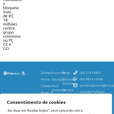
e
bloqueia
mais
de R$
18
milhões
contra
grupo
criminoso
no PI,
CE e
GO
Últimas
Economia
Blogs
(86) 2107-6687
(86) 98141-0568
Polícia
Educação
Colunistas
Anuncie
portalclubenews@tvclub
Cidades
Meio
Ambiente
Contato
Avenida Professor
Blogs
Valter Alencar, 2120,
Ciência
Política de
Esporte
Monte Castelo,
e
Privacidade
Consentimento de cookies
Teresina, PI, 64017-
Saúde
Entretenimento
Termos
425
Ao clicar em “Aceitar todos”, você concorda com o
Mundo
de Uso
Política