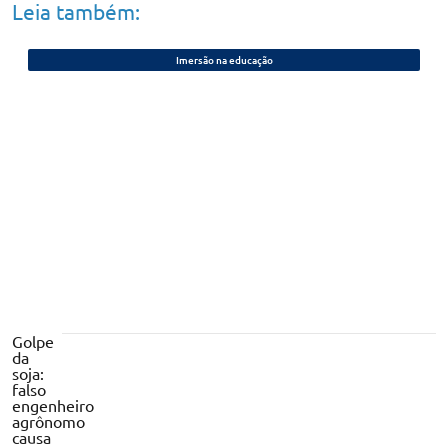
Leia também:
Imersão na educação
Prefeito Silvio Mendes confirma viagem
de 10 dias à Índia
Golpe
da
soja:
falso
engenheiro
agrônomo
causa