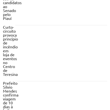
candidatos
ao
Senado
pelo
Piauí
Curto-
circuito
provoca
princípio
de
incêndio
em
loja de
eventos
no
Centro
de
Teresina
Prefeito
Silvio
Mendes
confirma
viagem
de 10
dias à