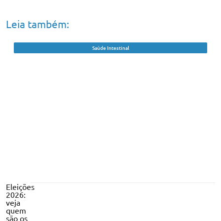
Leia também:
Saúde Intestinal
Casos de câncer de intestino em adultos
jovens acendem alerta entre médicos
Eleições
2026:
veja
quem
são os