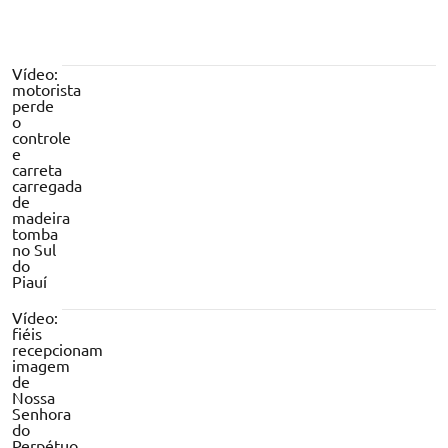
Vídeo:
motorista
perde
o
controle
e
carreta
carregada
de
madeira
tomba
no Sul
do
Piauí
Vídeo:
fiéis
recepcionam
imagem
de
Nossa
Senhora
do
Perpétuo