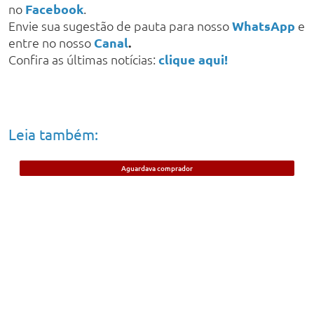
no
Facebook
.
Envie sua sugestão de pauta para nosso
WhatsApp
e
entre no nosso
Canal
.
Confira as últimas notícias:
clique aqui!
Leia também:
Aguardava comprador
Jovem de 21 anos é preso em Timon
suspeito de vender cigarros eletrônicos;
anunciava na internet