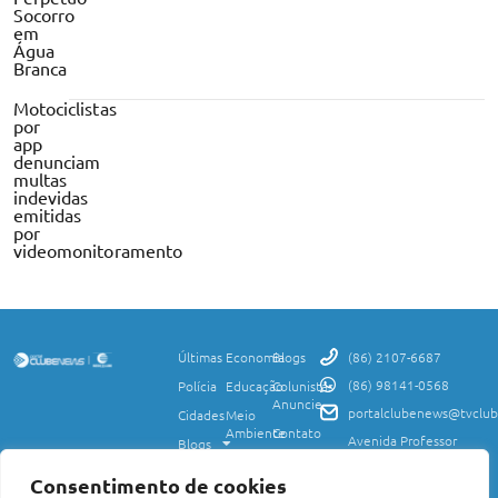
Socorro
em
Água
Branca
Motociclistas
por
app
denunciam
multas
indevidas
emitidas
por
videomonitoramento
Últimas
Economia
Blogs
(86) 2107-6687
(86) 98141-0568
Polícia
Educação
Colunistas
Anuncie
portalclubenews@tvclub
Cidades
Meio
Ambiente
Contato
Avenida Professor
Blogs
Valter Alencar, 2120,
Ciência
Política de
Esporte
Monte Castelo,
e
Privacidade
Consentimento de cookies
Teresina, PI, 64017-
Saúde