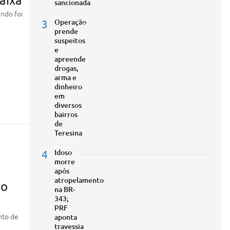
sancionada
ando foi
3
Operação
prende
suspeitos
e
apreende
drogas,
arma e
dinheiro
em
diversos
bairros
de
Teresina
4
Idoso
morre
após
atropelamento
ão
na BR-
343;
PRF
nto de
aponta
travessia