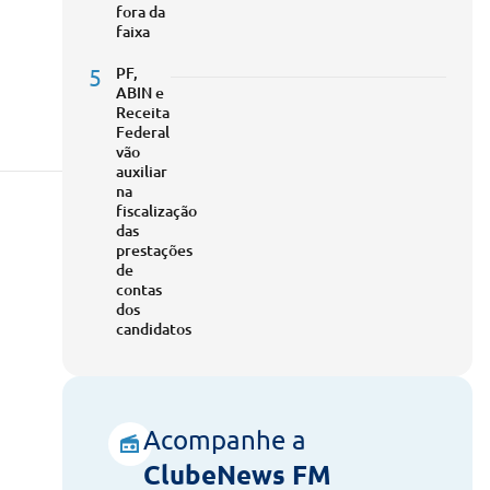
fora da
faixa
5
PF,
ABIN e
Receita
Federal
vão
auxiliar
na
fiscalização
das
prestações
de
contas
dos
candidatos
Acompanhe a
ClubeNews FM