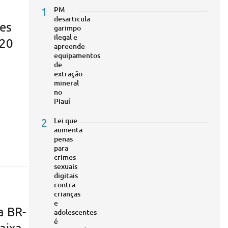
1
PM
desarticula
es
garimpo
ilegal e
 20
apreende
equipamentos
de
extração
mineral
no
Piauí
2
Lei que
aumenta
penas
para
crimes
sexuais
digitais
contra
crianças
e
a BR-
adolescentes
é
aixa