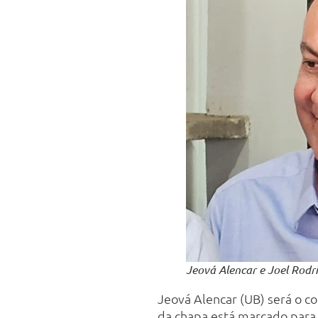
Jeová Alencar e Joel Rodr
Jeová Alencar (UB) será o c
da chapa está marcado para a