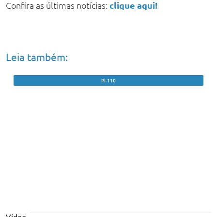
Confira as últimas notícias:
clique aqui!
Leia também:
PI-110
Caminhão com carga de bois tomba após
motorista perder controle em ‘Curva do
Arroz’
Vídeo