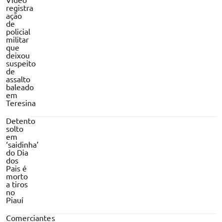
registra
ação
de
policial
militar
que
deixou
suspeito
de
assalto
baleado
em
Teresina
Detento
solto
em
‘saidinha’
do Dia
dos
Pais é
morto
a tiros
no
Piauí
Comerciantes