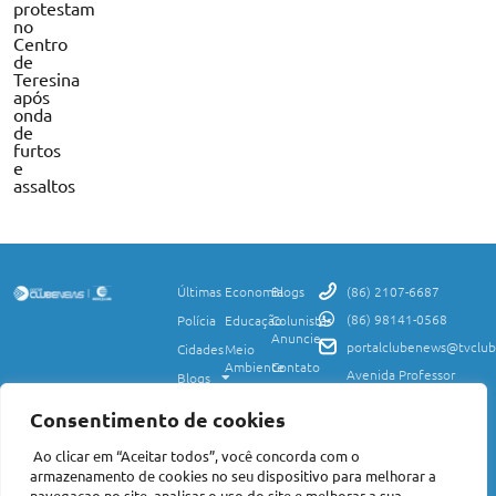
protestam
no
Centro
de
Teresina
após
onda
de
furtos
e
assaltos
Últimas
Economia
Blogs
(86) 2107-6687
(86) 98141-0568
Polícia
Educação
Colunistas
Anuncie
portalclubenews@tvclub
Cidades
Meio
Ambiente
Contato
Avenida Professor
Blogs
Valter Alencar, 2120,
Ciência
Política de
Esporte
Monte Castelo,
e
Privacidade
Consentimento de cookies
Teresina, PI, 64017-
Saúde
Entretenimento
Termos
425
Ao clicar em “Aceitar todos”, você concorda com o
Mundo
de Uso
Política
armazenamento de cookies no seu dispositivo para melhorar a
Agro
Transparência
Concursos
navegaçao no site, analisar o uso do site e melhorar a sua