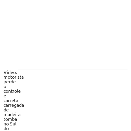
suspeito de vender cigarros eletrônicos;
anunciava na internet
Vídeo:
motorista
perde
o
controle
e
carreta
carregada
de
madeira
tomba
no Sul
do