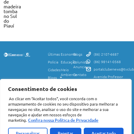
de
madeira
tomba
no Sul
do
Piauí
Últimas
Economia
Blogs
(86) 2107-6687
(86) 98141-0568
Polícia
Educação
Colunistas
Anuncie
portalclubenews@tvclub
Cidades
Meio
Ambiente
Contato
Avenida Professor
Blogs
Valter Alencar, 2120,
Ciência
Política de
Esporte
Monte Castelo,
e
Privacidade
Consentimento de cookies
Teresina, PI, 64017-
Saúde
Entretenimento
Termos
425
Ao clicar em “Aceitar todos”, você concorda com o
Mundo
de Uso
Política
armazenamento de cookies no seu dispositivo para melhorar a
Agro
Transparência
Concursos
navegaçao no site, analisar o uso do site e melhorar a sua
e Igualdade
e
navegação e ajudar em nossos esfoços de
Nacional
Empregos
Confira nossa Política de Privacidade
marketing.
©2026 Portal Clube News – Todos Direitos Reservados | Avenida Professor
Valter Alencar, 2120, Monte Castelo, Teresina, PI, 64017-425 CEP: 64017-
Acompanhe a
425 | CNPJ: 06.847.495/0001-75
Personalizar
Rejeitar
Aceitar tudo
Clique aqui