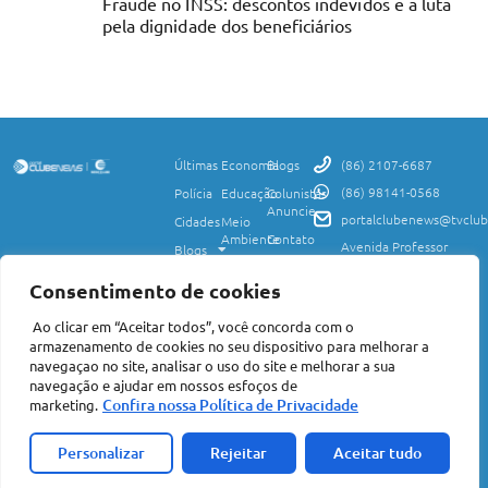
Fraude no INSS: descontos indevidos e a luta
pela dignidade dos beneficiários
Últimas
Economia
Blogs
(86) 2107-6687
(86) 98141-0568
Polícia
Educação
Colunistas
Anuncie
portalclubenews@tvclub
Cidades
Meio
Ambiente
Contato
Avenida Professor
Blogs
Valter Alencar, 2120,
Ciência
Política de
Esporte
Monte Castelo,
e
Privacidade
Consentimento de cookies
Teresina, PI, 64017-
Saúde
Entretenimento
Termos
425
Ao clicar em “Aceitar todos”, você concorda com o
Mundo
de Uso
Política
armazenamento de cookies no seu dispositivo para melhorar a
Agro
Transparência
Concursos
navegaçao no site, analisar o uso do site e melhorar a sua
e Igualdade
e
navegação e ajudar em nossos esfoços de
Nacional
Empregos
Confira nossa Política de Privacidade
marketing.
©2026 Portal Clube News – Todos Direitos Reservados | Avenida Professor
Valter Alencar, 2120, Monte Castelo, Teresina, PI, 64017-425 CEP: 64017-
Acompanhe a
425 | CNPJ: 06.847.495/0001-75
Personalizar
Rejeitar
Aceitar tudo
Clique aqui
ClubeNews FM