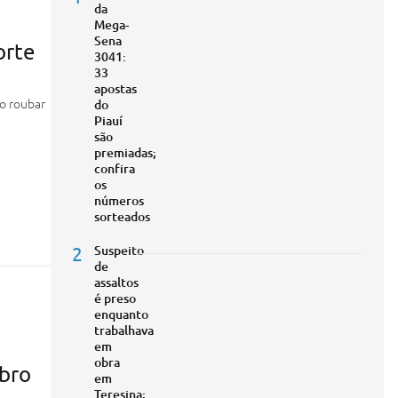
da
Mega-
Sena
orte
3041:
33
apostas
o roubar
do
Piauí
são
premiadas;
confira
os
números
sorteados
2
Suspeito
de
assaltos
é preso
enquanto
trabalhava
em
obra
mbro
em
Teresina;