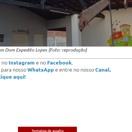
em Dom Expedito Lopes (Foto: reprodução)
s
no
Instagram
e no
Facebook
.
a para nosso
WhatsApp
e entre no nosso
Canal
.
lique aqui!
Tentativa de assalto