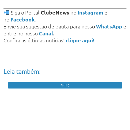
Siga o Portal
ClubeNews
no
Instagram
e
no
Facebook
.
Envie sua sugestão de pauta para nosso
WhatsApp
e
entre no nosso
Canal
.
Confira as últimas notícias:
clique aqui!
Leia também:
PI-110
Caminhão com carga de bois tomba após
motorista perder controle em ‘Curva do
Arroz’