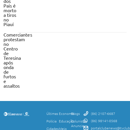
dos
Pais é
morto
a tiros
no
Piauí
Comerciantes
protestam
no
Centro
de
Teresina
após
onda
de
furtos
e
assaltos
Últimas
Economia
Blogs
(86) 2107-6687
(86) 98141-0568
Polícia
Educação
Colunistas
Anuncie
portalclubenews@tvclub
Cidades
Meio