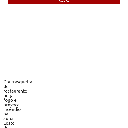
Zona Sul
Foragido da Justiça por roubos é preso
no bairro Ilhotas, em Teresina
Churrasqueira
de
restaurante
pega
fogo e
provoca
incêndio
na
zona
Leste
de