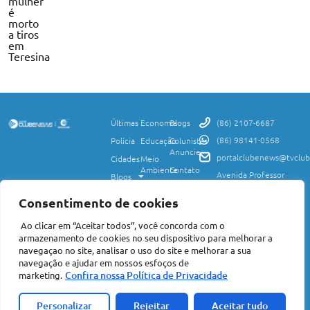
mulher
é
morto
a tiros
em
Teresina
Últimas
Economia
Blogs
(86) 2107-6687
(86) 98141-0568
Polícia
Educação
Colunistas
Anuncie
portalclubenews@tvclub
Cidades
Meio
Ambiente
Contato
Avenida Professor
Blogs
Valter Alencar, 2120,
Ciência
Política de
Esporte
Monte Castelo,
e
Privacidade
Consentimento de cookies
Teresina, PI, 64017-
Saúde
Entretenimento
Termos
425
Ao clicar em “Aceitar todos”, você concorda com o
Mundo
de Uso
Política
armazenamento de cookies no seu dispositivo para melhorar a
Agro
Transparência
Concursos
navegaçao no site, analisar o uso do site e melhorar a sua
e Igualdade
e
navegação e ajudar em nossos esfoços de
Nacional
Empregos
Confira nossa Política de Privacidade
marketing.
©2026 Portal Clube News – Todos Direitos Reservados | Avenida Professor
Valter Alencar, 2120, Monte Castelo, Teresina, PI, 64017-425 CEP: 64017-
Acompanhe a
425 | CNPJ: 06.847.495/0001-75
Personalizar
Rejeitar
Aceitar tudo
Clique aqui