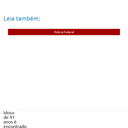
Leia também:
Polícia Federal
Foragido beneficiado com saída durante
pandemia da Covid-19 é preso no Piauí
Idoso
de 91
anos é
encontrado