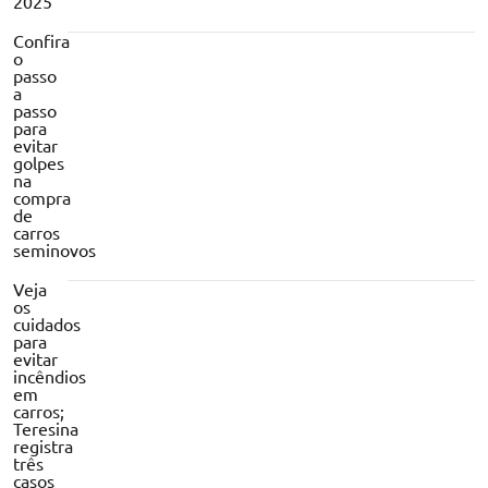
2025
Confira
o
passo
a
passo
para
evitar
golpes
na
compra
de
carros
seminovos
Veja
os
cuidados
para
evitar
incêndios
em
carros;
Teresina
registra
três
casos