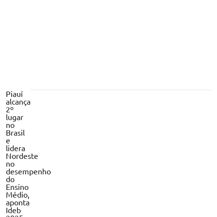
Piauí
alcança
2º
lugar
no
Brasil
e
lidera
Nordeste
no
desempenho
do
Ensino
Médio,
aponta
Ideb