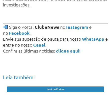
investigações.
Siga o Portal
ClubeNews
no
Instagram
e
no
Facebook
.
Envie sua sugestão de pauta para nosso
WhatsApp
e
entre no nosso
Canal
.
Confira as últimas notícias:
clique aqui!
Leia também:
José de Freitas
Caseiro de chácara é resgatado após
cinco anos sem salário em trabalho
análogo ao escravo no PI