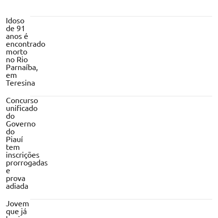
Idoso
de 91
anos é
encontrado
morto
no Rio
Parnaíba,
em
Teresina
Concurso
unificado
do
Governo
do
Piauí
tem
inscrições
prorrogadas
e
prova
adiada
Jovem
que já