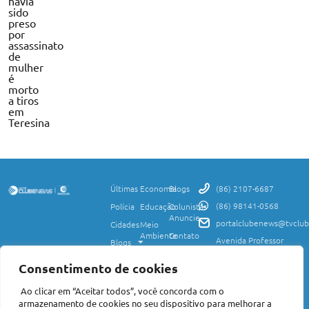
havia
sido
preso
por
assassinato
de
mulher
é
morto
a tiros
em
Teresina
Últimas
Economia
Blogs
(86) 2107-6687
(86) 98141-0568
Polícia
Educação
Colunistas
Anuncie
portalclubenews@tvclub
Cidades
Meio
Ambiente
Contato
Avenida Professor
Blogs
Valter Alencar, 2120,
Ciência
Política de
Esporte
Monte Castelo,
e
Privacidade
Consentimento de cookies
Teresina, PI, 64017-
Saúde
Entretenimento
Termos
425
Ao clicar em “Aceitar todos”, você concorda com o
Mundo
de Uso
Política
armazenamento de cookies no seu dispositivo para melhorar a