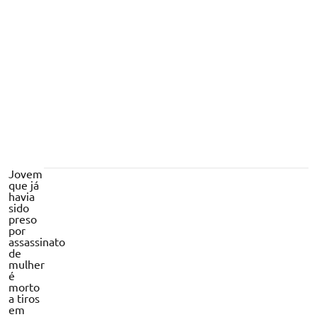
tem inscrições prorrogadas e prova
adiada
Jovem
que já
havia
sido
preso
por
assassinato
de
mulher
é
morto
a tiros
em