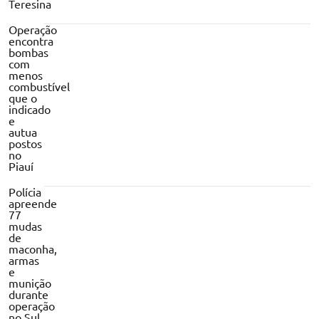
Teresina
Operação
encontra
bombas
com
menos
combustível
que o
indicado
e
autua
postos
no
Piauí
Polícia
apreende
77
mudas
de
maconha,
armas
e
munição
durante
operação
no Sul