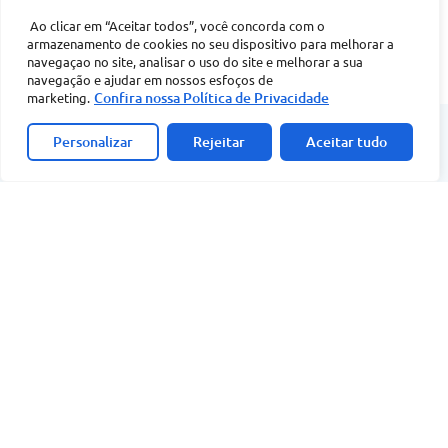
50 anos de prisão
Ao clicar em “Aceitar todos”, você concorda com o
Avô condenado por estuprar netas é preso em
armazenamento de cookies no seu dispositivo para melhorar a
hospital após acidente de moto no Piauí
navegaçao no site, analisar o uso do site e melhorar a sua
navegação e ajudar em nossos esfoços de
Confira nossa Política de Privacidade
marketing.
Procedimento estético
Acompanhe a
Jornalista Felipe Pereira sofre complicação em
Personalizar
Rejeitar
Aceitar tudo
Clique aqui
ClubeNews FM
olho após aplicação de botox
Após denúncias
Prefeito de Pio IX é indiciado por
favorecimento à exploração sexual de
adolescentes e peculato
Inquérito concluído
Mulher que tentou sequestrar recém-nascida
de maternidade tem prisão preventiva mantida
Mais 10 investigados
Trader Douglas Fonseca, dono do DF Group,