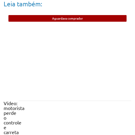
Leia também:
Aguardava comprador
Jovem de 21 anos é preso em Timon
suspeito de vender cigarros eletrônicos;
anunciava na internet
Vídeo:
motorista
perde
o
controle
e
carreta