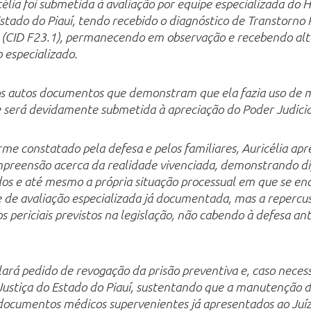
élia foi submetida à avaliação por equipe especializada do H
Estado do Piauí, tendo recebido o diagnóstico de Transtorno
s (CID F23.1), permanecendo em observação e recebendo a
especializado.
aos autos documentos que demonstram que ela fazia uso de 
ue será devidamente submetida à apreciação do Poder Judiciá
orme constatado pela defesa e pelos familiares, Auricélia ap
reensão acerca da realidade vivenciada, demonstrando di
dos e até mesmo a própria situação processual em que se en
de avaliação especializada já documentada, mas a repercus
 periciais previstos na legislação, não cabendo à defesa an
ará pedido de revogação da prisão preventiva e, caso neces
Justiça do Estado do Piauí, sustentando que a manutenção d
documentos médicos supervenientes já apresentados ao Juíz