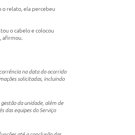
 o relato, ela percebeu
ltou o cabelo e colocou
, afirmou.
orrência na data do ocorrido
mações solicitadas, incluindo
 gestão da unidade, além de
s das equipes do Serviço
funções até a conclusão das