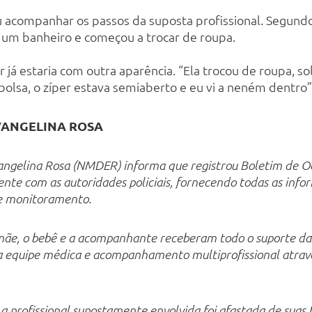
u acompanhar os passos da suposta profissional. Segundo
um banheiro e começou a trocar de roupa.
r já estaria com outra aparência. “Ela trocou de roupa, so
bolsa, o zíper estava semiaberto e eu vi a neném dentro”
VANGELINA ROSA
gelina Rosa (NMDER) informa que registrou Boletim de Oc
nte com as autoridades policiais, fornecendo todas as infor
de monitoramento.
a mãe, o bebê e a acompanhante receberam todo o suporte da
la equipe médica e acompanhamento multiprofissional atravé
 profissional supostamente envolvida foi afastada de suas 