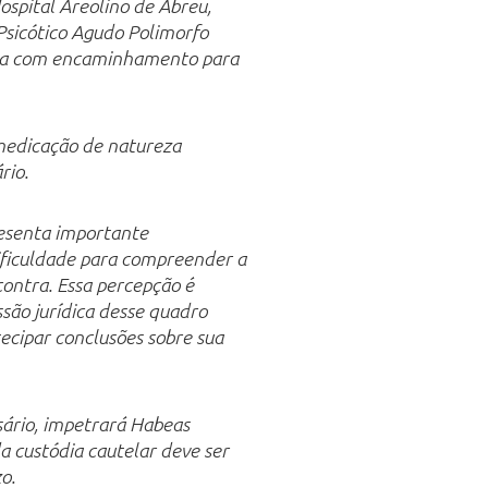
ospital Areolino de Abreu,
 Psicótico Agudo Polimorfo
lta com encaminhamento para
medicação de natureza
rio.
resenta importante
ficuldade para compreender a
contra. Essa percepção é
são jurídica desse quadro
tecipar conclusões sobre sua
sário, impetrará Habeas
a custódia cautelar deve ser
o.