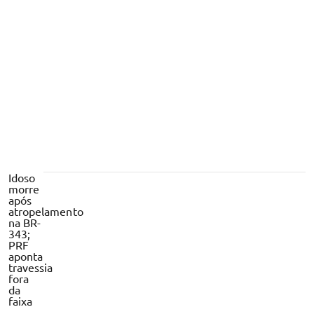
disputaram o Governo do Piauí em 20
anos
Idoso
morre
após
atropelamento
na BR-
343;
PRF
aponta
travessia
fora
da
faixa