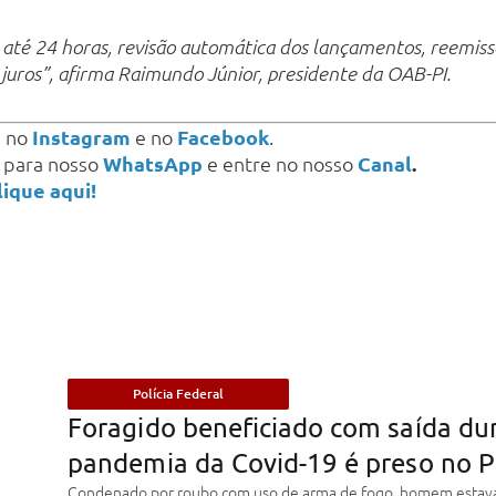
até 24 horas, revisão automática dos lançamentos, reemiss
 juros”, afirma Raimundo Júnior, presidente da OAB-PI.
s
no
Instagram
e no
Facebook
.
a para nosso
WhatsApp
e entre no nosso
Canal
.
lique aqui!
Polícia Federal
Foragido beneficiado com saída du
pandemia da Covid-19 é preso no P
Condenado por roubo com uso de arma de fogo, homem estav