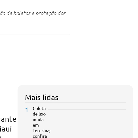
ão de boletos e proteção dos
Mais lidas
1
Coleta
de lixo
rante
muda
em
iauí
Teresina;
confira
a