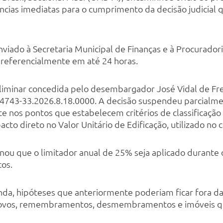
ncias imediatas para o cumprimento da decisão judicial 
ado à Secretaria Municipal de Finanças e à Procuradori
preferencialmente em até 24 horas.
liminar concedida pelo desembargador José Vidal de Frei
54743-33.2026.8.18.0000. A decisão suspendeu parcialme
 nos pontos que estabelecem critérios de classificação 
cto direto no Valor Unitário de Edificação, utilizado no 
u que o limitador anual de 25% seja aplicado durante o
cos.
inda, hipóteses que anteriormente poderiam ficar fora 
novos, remembramentos, desmembramentos e imóveis qu