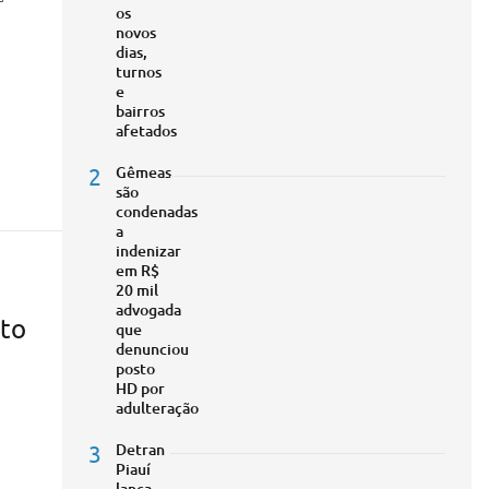
os
novos
dias,
turnos
e
bairros
afetados
2
Gêmeas
são
condenadas
a
indenizar
em R$
20 mil
advogada
rto
que
denunciou
posto
HD por
adulteração
3
Detran
Piauí
lança