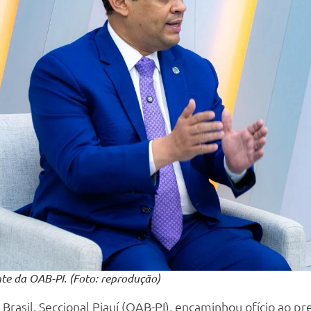
te da OAB-PI. (Foto: reprodução)
sil, Seccional Piauí (OAB-PI), encaminhou ofício ao pref