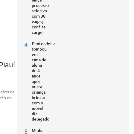
processo
seletivo
com 30
vagas;
confira
cargo
4
Penteadeira
tombou
em
cima de
Piauí
aluna
de 4
anos
após
outra
rgãos da
criança
ação do
brincar
com o
móvel,
diz
delegado
5
Minha