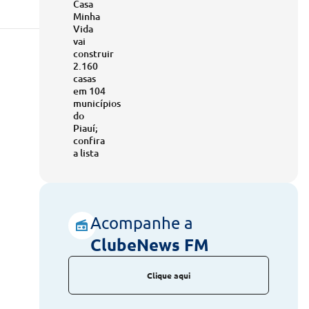
Casa
Minha
Vida
vai
construir
2.160
casas
em 104
municípios
do
Piauí;
confira
a lista
Acompanhe a
ClubeNews FM
Clique aqui