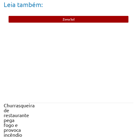
Leia também:
Zona Sul
Foragido da Justiça por roubos é preso
no bairro Ilhotas, em Teresina
Churrasqueira
de
restaurante
pega
fogo e
provoca
incêndio