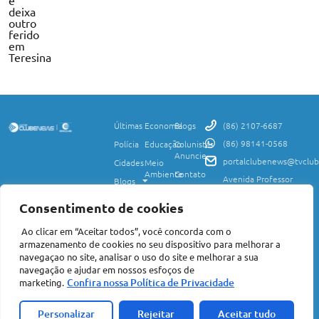
e
deixa
outro
ferido
em
Teresina
Últimas
Economia
Blogs
(86) 2107-6687
(86) 98141-0568
Polícia
Educação
Colunistas
Anuncie
portalclubenews@tvclub
Cidades
Meio
Ambiente
Contato
Avenida Professor
Blogs
Valter Alencar, 2120,
Ciência
Política de
Esporte
Monte Castelo,
e
Privacidade
Consentimento de cookies
Teresina, PI, 64017-
Saúde
Entretenimento
Termos
425
Ao clicar em “Aceitar todos”, você concorda com o
Mundo
de Uso
Política
armazenamento de cookies no seu dispositivo para melhorar a
Agro
Transparência
Concursos
navegaçao no site, analisar o uso do site e melhorar a sua
e Igualdade
e
navegação e ajudar em nossos esfoços de
Nacional
Empregos
Confira nossa Política de Privacidade
marketing.
©2026 Portal Clube News – Todos Direitos Reservados | Avenida Professor
Valter Alencar, 2120, Monte Castelo, Teresina, PI, 64017-425 CEP: 64017-
Acompanhe a
425 | CNPJ: 06.847.495/0001-75
Personalizar
Rejeitar
Aceitar tudo
Clique aqui
ClubeNews FM