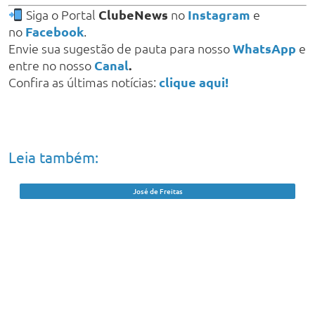
Siga o Portal
ClubeNews
no
Instagram
e
no
Facebook
.
Envie sua sugestão de pauta para nosso
WhatsApp
e
entre no nosso
Canal
.
Confira as últimas notícias:
clique aqui!
Leia também:
José de Freitas
Caseiro de chácara é resgatado após
cinco anos sem salário em trabalho
análogo ao escravo no PI