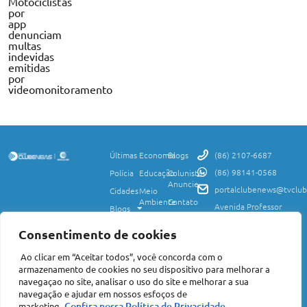
Motociclistas
por
app
denunciam
multas
indevidas
emitidas
por
videomonitoramento
Últimas
Economia
Blogs
(86) 2107-6687
(86) 98141-0568
Polícia
Educação
Colunistas
Anuncie
portalclubenews@tvclub
Cidades
Meio
Ambiente
Contato
Avenida Professor
Blogs
Valter Alencar, 2120,
Ciência
Política de
Esporte
Monte Castelo,
e
Privacidade
Consentimento de cookies
Teresina, PI, 64017-
Saúde
Entretenimento
Termos
425
Ao clicar em “Aceitar todos”, você concorda com o
Mundo
de Uso
Política
armazenamento de cookies no seu dispositivo para melhorar a
Agro
Transparência
Concursos
navegaçao no site, analisar o uso do site e melhorar a sua
e Igualdade
e
navegação e ajudar em nossos esfoços de
Nacional
Empregos
Confira nossa Política de Privacidade
marketing.