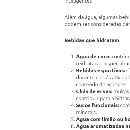
inteligentes”
Além da água, algumas bebid
podem ser consideradas para
Bebidas que hidratam
Água de coco:
contém e
reidratação, especialme
Bebidas esportivas:
sã
durante e após ativida
conteúdo de açúcares.
Chás de ervas:
muitas 
contribuir para a hidrat
Sucos funcionais:
comb
minerais.
Água com limão ou ho
Água aromatizadas na