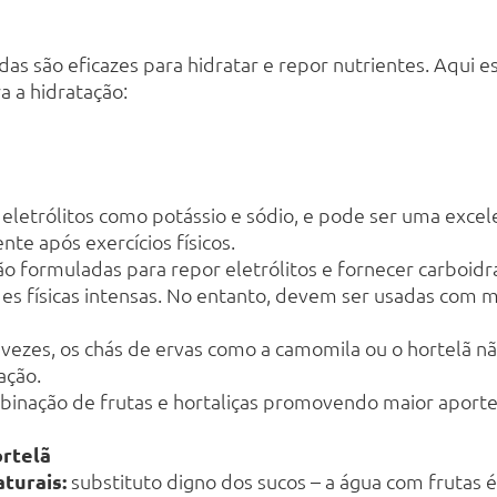
as são eficazes para hidratar e repor nutrientes. Aqui 
 a hidratação:
letrólitos como potássio e sódio, e pode ser uma excele
nte após exercícios físicos.
o formuladas para repor eletrólitos e fornecer carboidr
des físicas intensas. No entanto, devem ser usadas com
vezes, os chás de ervas como a camomila ou o hortelã 
ação.
inação de frutas e hortaliças promovendo maior aporte d
rtelã
turais:
substituto digno dos sucos – a água com frutas