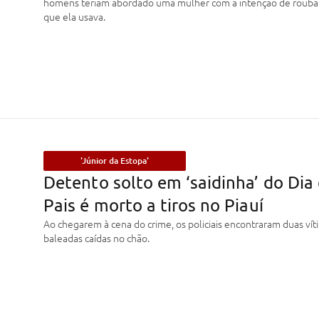
homens teriam abordado uma mulher com a intenção de roubar 
que ela usava.
'Júnior da Estopa'
Detento solto em ‘saidinha’ do Dia
Pais é morto a tiros no Piauí
Ao chegarem à cena do crime, os policiais encontraram duas vít
baleadas caídas no chão.