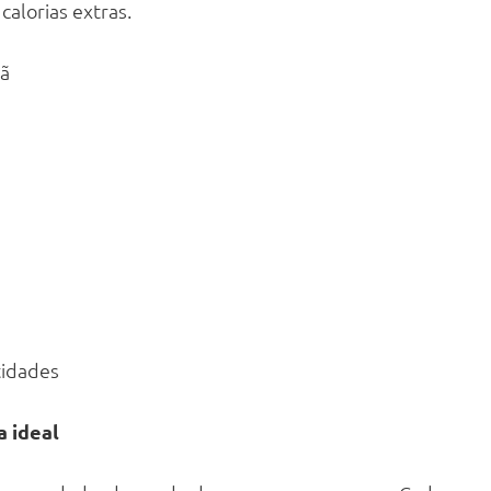
calorias extras.
lã
tidades
a ideal