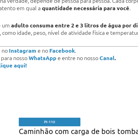
 na verdade, depende de pessoa para pessoa. Cada corpo
 atento em qual a
quantidade necessária para você
.
e um
adulto consuma entre 2 e 3 litros de água por d
, como idade, peso, nível de atividade física e temperat
s
no
Instagram
e no
Facebook
.
a para nosso
WhatsApp
e entre no nosso
Canal
.
lique aqui!
PI-110
Caminhão com carga de bois tomb