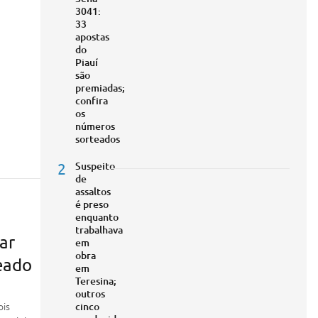
3041:
33
apostas
do
Piauí
são
premiadas;
confira
os
números
sorteados
2
Suspeito
de
assaltos
é preso
enquanto
trabalhava
tar
em
obra
eado
em
Teresina;
outros
ois
cinco