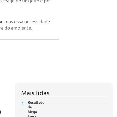
 reage de um jeito e por
ia
, mas essa necessidade
ura do ambiente.
Mais lidas
1
Resultado
da
a
Mega-
Sena