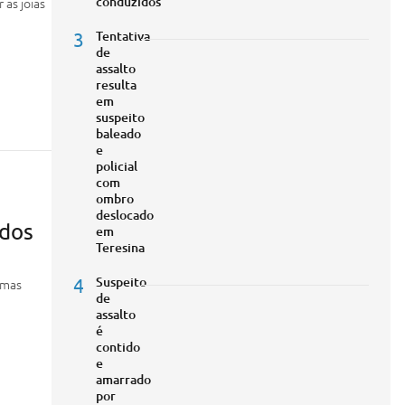
conduzidos
as joias
3
Tentativa
de
assalto
resulta
em
suspeito
baleado
e
policial
com
ombro
deslocado
 dos
em
Teresina
4
Suspeito
imas
de
assalto
é
contido
e
amarrado
por