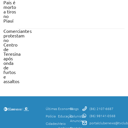
Pais é
morto
a tiros
no
Piauí
Comerciantes
protestam
no
Centro
de
Teresina
após
onda
de
furtos
e
assaltos
Últimas
Economia
Blogs
(86) 2107-6687
(86) 98141-0568
Polícia
Educação
Colunistas
Anuncie
portalclubenews@tvclub
Cidades
Meio
Ambiente
Contato