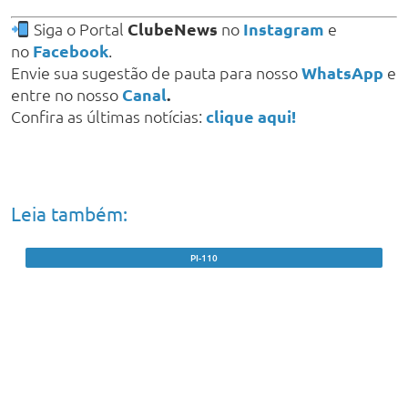
Siga o Portal
ClubeNews
no
Instagram
e
no
Facebook
.
Envie sua sugestão de pauta para nosso
WhatsApp
e
entre no nosso
Canal
.
Confira as últimas notícias:
clique aqui!
Leia também:
PI-110
Caminhão com carga de bois tomba após
motorista perder controle em ‘Curva do
Arroz’