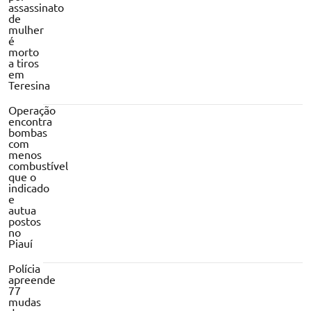
assassinato
de
mulher
é
morto
a tiros
em
Teresina
Operação
encontra
bombas
com
menos
combustível
que o
indicado
e
autua
postos
no
Piauí
Polícia
apreende
77
mudas