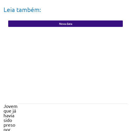
Leia também:
Nova data
Concurso unificado do Governo do Piauí
tem inscrições prorrogadas e prova
adiada
Jovem
que já
havia
sido
preso
por