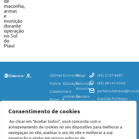
de
maconha,
armas
e
munição
durante
operação
no Sul
do
Piauí
Últimas
Economia
Blogs
(86) 2107-6687
(86) 98141-0568
Polícia
Educação
Colunistas
Anuncie
portalclubenews@tvclub
Cidades
Meio
Ambiente
Contato
Avenida Professor
Blogs
Valter Alencar, 2120,
Ciência
Política de
Esporte
Monte Castelo,
e
Privacidade
Consentimento de cookies
Teresina, PI, 64017-
Saúde
Entretenimento
Termos
425
Ao clicar em “Aceitar todos”, você concorda com o
Mundo
de Uso
Política
armazenamento de cookies no seu dispositivo para melhorar a
Agro
Transparência
Concursos
navegaçao no site, analisar o uso do site e melhorar a sua
e Igualdade
e
navegação e ajudar em nossos esfoços de
Nacional