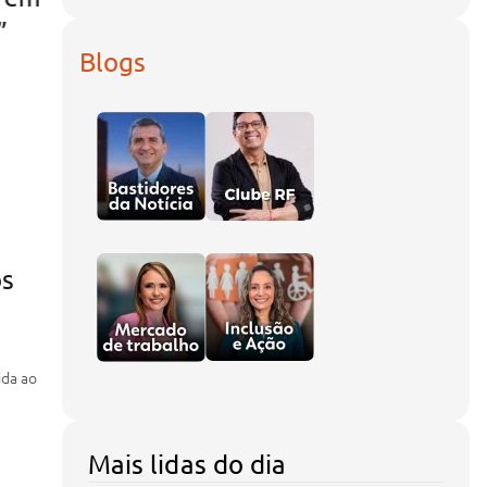
”
Prefeitura de Teresina
red
Blogs
ós
ida ao
Mais lidas do dia