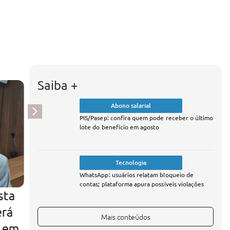
Saiba +
Abono salarial
PIS/Pasep: confira quem pode receber o último
lote do benefício em agosto
Tecnologia
WhatsApp: usuários relatam bloqueio de
contas; plataforma apura possíveis violações
sta
Silvio Mendes exonera
erá
três vereadores com
func
Mais conteúdos
o em
cargos em secretarias da
eletrô