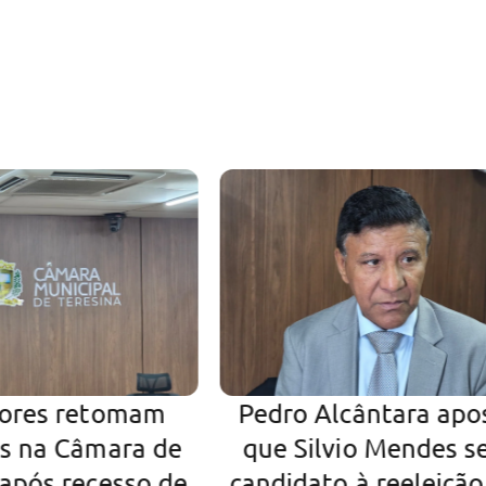
ores retomam
Pedro Alcântara apo
os na Câmara de
que Silvio Mendes s
 após recesso de
candidato à reeleiçã