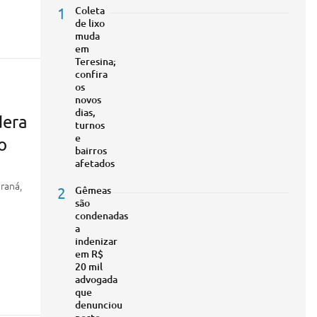
1
Coleta
de lixo
muda
em
Teresina;
confira
os
novos
dias,
dera
turnos
e
o
bairros
afetados
raná,
2
Gêmeas
são
condenadas
a
indenizar
em R$
20 mil
advogada
que
denunciou