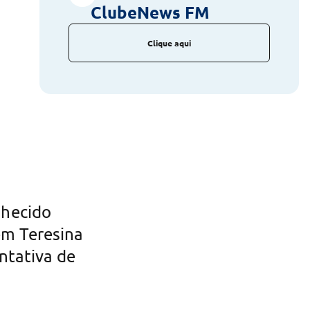
ClubeNews FM
Clique aqui
hecido
em Teresina
entativa de