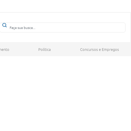
mento
Política
Concursos e Empregos
 2º lugar no Brasil e lidera Nordeste
o do Ensino Médio, aponta Ideb