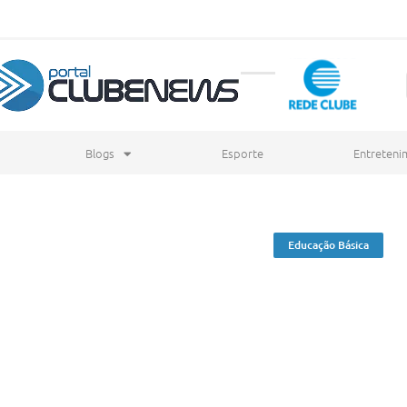
Blogs
Esporte
Entreteni
Educação Básica
Piauí alcança
esgatado após
no desempenh
em trabalho
2025
I