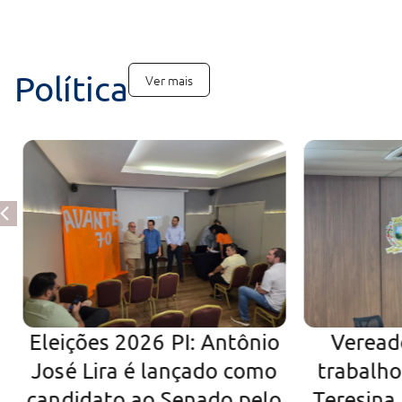
Política
Ver mais
Eleições 2026 PI: Antônio
Veread
José Lira é lançado como
trabalh
candidato ao Senado pelo
Teresina