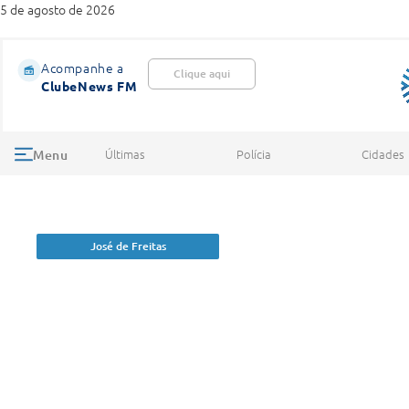
5 de agosto de 2026
Acompanhe a
Clique aqui
ClubeNews FM
Últimas
Polícia
Cidades
Menu
José de Freitas
Caseiro de chácara é r
cinco anos sem salário 
análogo ao escravo no P