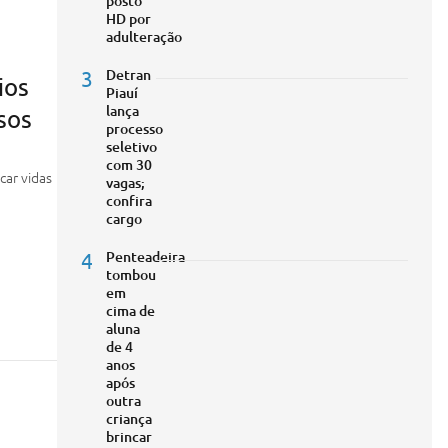
posto
HD por
adulteração
3
Detran
ios
Piauí
lança
sos
processo
seletivo
com 30
car vidas
vagas;
confira
cargo
4
Penteadeira
tombou
em
cima de
aluna
de 4
anos
após
outra
criança
brincar