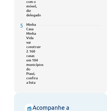
com o
móvel,
diz
delegado
5
Minha
Casa
Minha
Vida
vai
construir
2.160
casas
em 104
municípios
do
Piauí;
confira
a lista
Acompanhe a