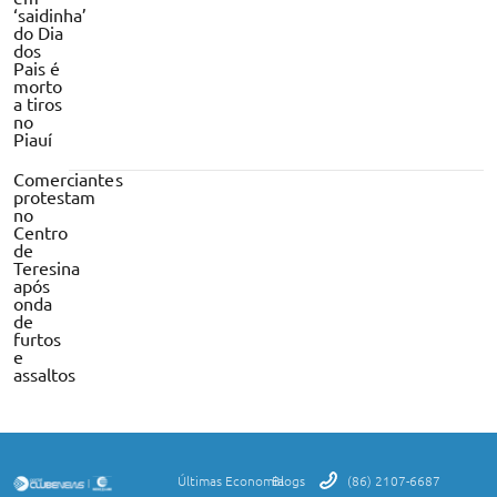
‘saidinha’
do Dia
dos
Pais é
morto
a tiros
no
Piauí
Comerciantes
protestam
no
Centro
de
Teresina
após
onda
de
furtos
e
assaltos
Últimas
Economia
Blogs
(86) 2107-6687