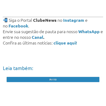
Siga o Portal
ClubeNews
no
Instagram
e
no
Facebook
.
Envie sua sugestão de pauta para nosso
WhatsApp
e
entre no nosso
Canal
.
Confira as últimas notícias:
clique aqui!
Leia também:
PI-110
Caminhão com carga de bois tomba após
motorista perder controle em ‘Curva do
Arroz’